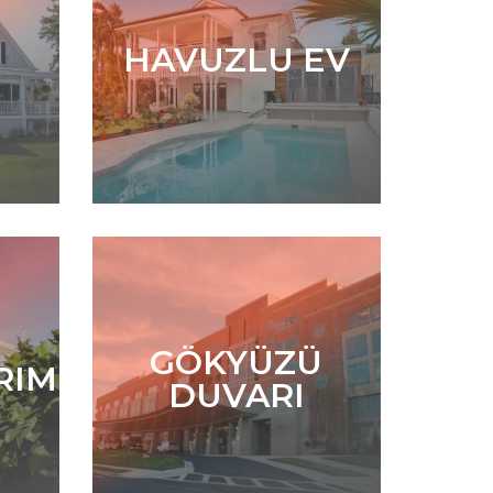
 EV
HAVUZLU EV
ZÜ
GÖKYÜZÜ
RIM
I
DUVARI