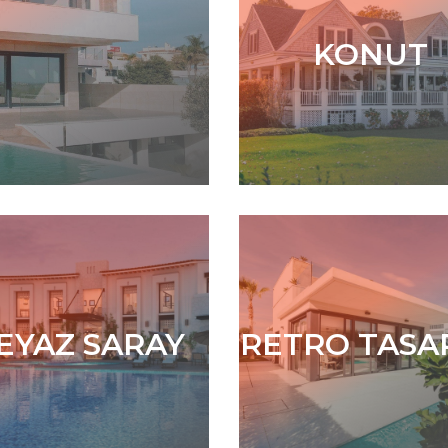
KONUT
HAVUZLU
KONUT
GÖKYÜ
EYAZ SARAY
ETRO TASARIM
RETRO TASA
DUVAR