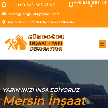
+90 535 898 54
+90 535 585 21 97
13
metingundgu1234@gmail.com
Kurdali Mah 10065 Sok. No:3 Toroslar/Mersin
YARIN'INIZI İNŞA EDİYORUZ
Mersin İnşaat