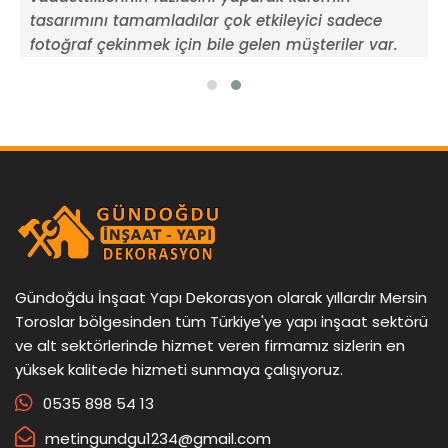
tasarımını tamamladılar çok etkileyici sadece
k
fotoğraf çekinmek için bile gelen müşteriler var.
t
Gündoğdu İnşaat Yapı Dekorasyon olarak yıllardır Mersin
Toroslar bölgesinden tüm Türkiye'ye yapı inşaat sektörü
ve alt sektörlerinde hizmet veren firmamız sizlerin en
yüksek kalitede hizmeti sunmaya çalışıyoruz.
0535 898 54 13
metingundgu1234@gmail.com