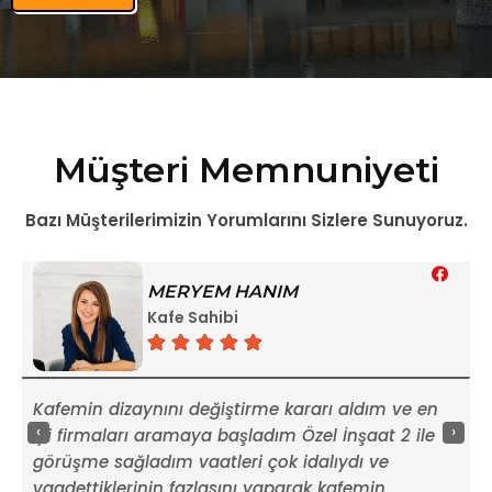
Müşteri Memnuniyeti
Bazı Müşterilerimizin Yorumlarını Sizlere Sunuyoruz.
MERYEM HANIM
Kafe Sahibi
Kafemin dizaynını değiştirme kararı aldım ve en
T
‹
›
u
iyi firmaları aramaya başladım Özel İnşaat 2 ile
ç
görüşme sağladım vaatleri çok idalıydı ve
g
vaadettiklerinin fazlasını yaparak kafemin
e