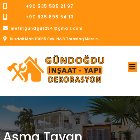
+90 535 585 21 97
+90 535 898 54 13
metingundgu1234@gmail.com
Kurdali Mah 10065 Sok. No:3 Toroslar/Mersin
Asma Tavan