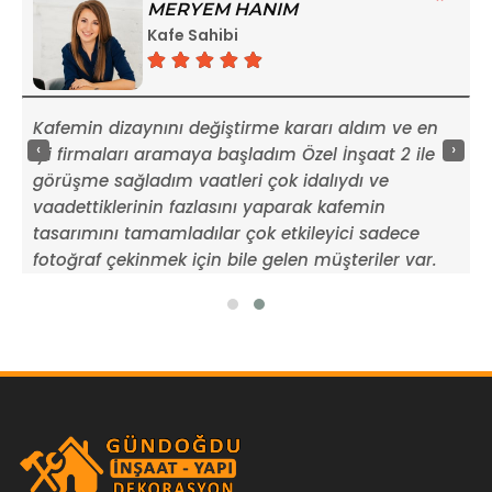
MERYEM HANIM
Kafe Sahibi
Kafemin dizaynını değiştirme kararı aldım ve en
T
‹
›
u
iyi firmaları aramaya başladım Özel İnşaat 2 ile
ç
görüşme sağladım vaatleri çok idalıydı ve
g
vaadettiklerinin fazlasını yaparak kafemin
e
tasarımını tamamladılar çok etkileyici sadece
k
fotoğraf çekinmek için bile gelen müşteriler var.
t