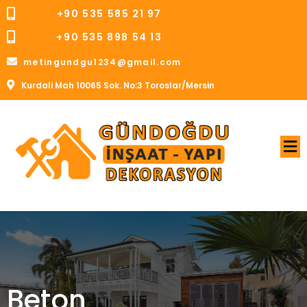
+90 535 585 21 97
+90 535 898 54 13
metingundgu1234@gmail.com
Kurdali Mah 10065 Sok. No:3 Toroslar/Mersin
Beton