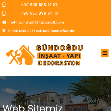
+90 535 585 21 97
+90 535 898 54 13
metingundgu1234@gmail.com
Kurdali Mah 10065 Sok. No:3 Toroslar/Mersin
Web Sitemiz